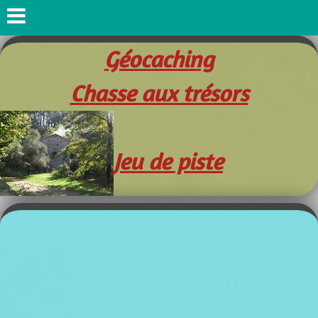
Géocaching
Chasse aux trésors
Jeu de piste