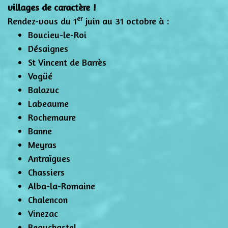
villages de caractère !
er
Rendez-vous du 1
juin au 31 octobre à :
Boucieu-le-Roi
Désaignes
St Vincent de Barrès
Vogüé
Balazuc
Labeaume
Rochemaure
Banne
Meyras
Antraïgues
Chassiers
Alba-la-Romaine
Chalencon
Vinezac
Beauchastel